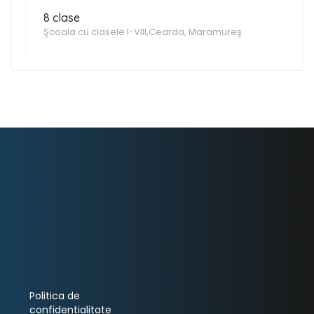
8 clase
Şcoala cu clasele I-VIII,Cearda, Maramureş
Politica de
confidentialitate